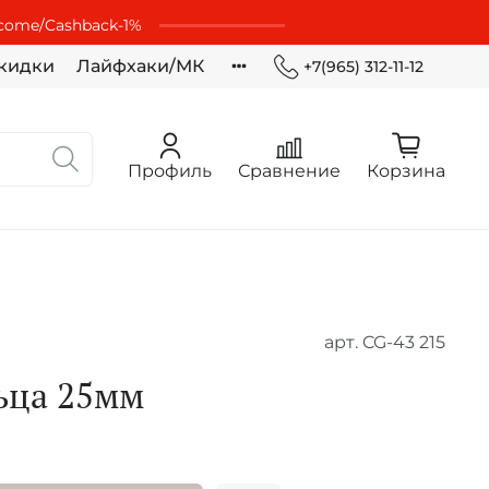
lcome/Cashbaсk-1%
кидки
Лайфхаки/МК
+7(965) 312-11-12
Профиль
Сравнение
Корзина
арт.
CG-43 215
ьца 25мм