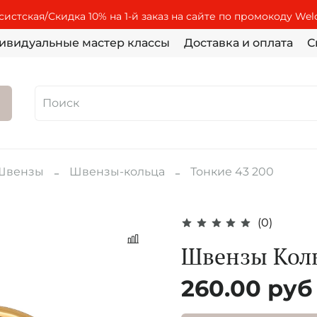
истская/Скидка 10% на 1-й заказ на сайте по промокоду We
ивидуальные мастер классы
Доставка и оплата
С
Швензы
Швензы-кольца
Тонкие 43 200
(0)
Швензы Кол
260.00 руб