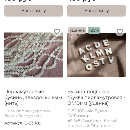
В корзину
В корзину
уценка
-20%
Перламутровые
Бусина-подвеска
бусины, звездочки 8мм
"Буква перламутровая -
(нить)
О", 10мм (уценка)
Нить перламутровых
C-82 102-sale Буква
бусин Звездочки
"O"Размер:
≈9.5x8x2ммЦвет: белый,
Артикул: C-83 189
молочный Обратите