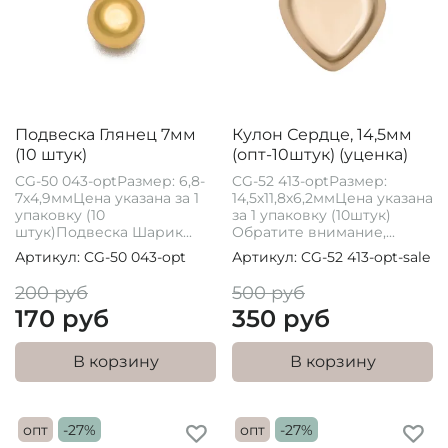
Подвеска Глянец 7мм
Кулон Сердце, 14,5мм
(10 штук)
(опт-10штук) (уценка)
CG-50 043-optРазмер: 6,8-
CG-52 413-optРазмер:
7х4,9ммЦена указана за 1
14,5х11,8х6,2ммЦена указана
упаковку (10
за 1 упаковку (10штук)
штук)Подвеска Шарик...
Обратите внимание,...
Артикул: CG-50 043-opt
Артикул: CG-52 413-opt-sale
200 руб
500 руб
170 руб
350 руб
В корзину
В корзину
опт
-27%
опт
-27%