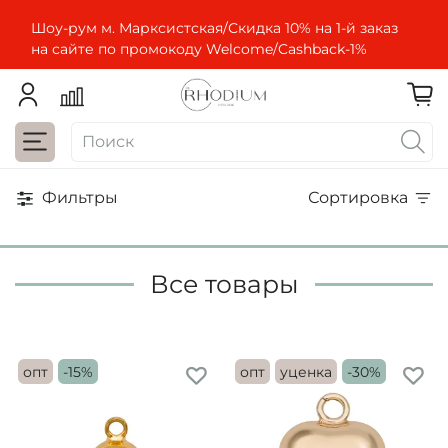
Шоу-рум м. Марксистская/Скидка 10% на 1-й заказ
на сайте по промокоду Welcome/Cashbaсk-1%
Фильтры
Сортировка
Все товары
опт
-15%
опт
уценка
-30%