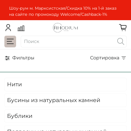
Шоу-рум м. Марксистская/Скидка 10% на 1-й заказ
на сайте по промокоду Welcome/Cashbaсk-1%
Фильтры
Сортировка
Нити
Бусины из натуральных камней
Бублики