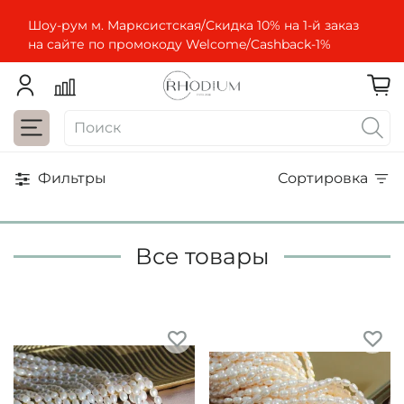
Шоу-рум м. Марксистская/Скидка 10% на 1-й заказ
на сайте по промокоду Welcome/Cashbaсk-1%
Фильтры
Сортировка
Все товары