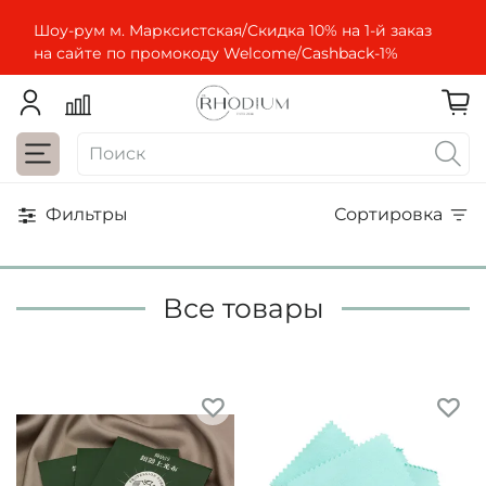
Шоу-рум м. Марксистская/Скидка 10% на 1-й заказ
на сайте по промокоду Welcome/Cashbaсk-1%
Фильтры
Сортировка
Все товары