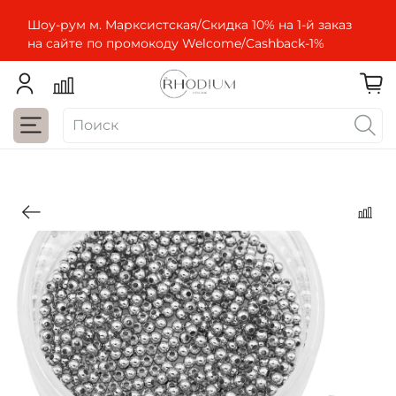
Шоу-рум м. Марксистская/Скидка 10% на 1-й заказ
на сайте по промокоду Welcome/Cashbaсk-1%