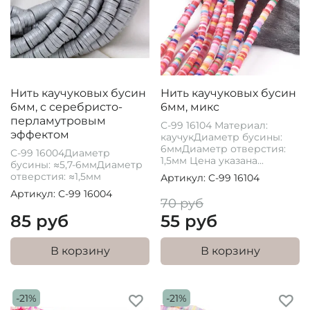
Нить каучуковых бусин
Нить каучуковых бусин
6мм, с серебристо-
6мм, микс
перламутровым
С-99 16104 Материал:
эффектом
каучукДиаметр бусины:
6ммДиаметр отверстия:
С-99 16004Диаметр
1,5мм Цена указана...
бусины: ≈5,7-6ммДиаметр
отверстия: ≈1,5мм
Артикул: C-99 16104
Артикул: С-99 16004
70 руб
85 руб
55 руб
В корзину
В корзину
-21%
-21%