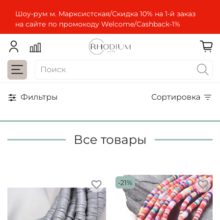
Шоу-рум м. Марксистская/Скидка 10% на 1-й заказ
на сайте по промокоду Welcome/Cashbaсk-1%
Фильтры
Сортировка
Все товары
-21%