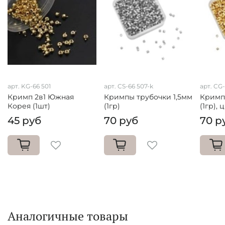
арт. KG-66 501
арт. CS-66 507-k
арт. CG
Кримп 2в1 Южная
Кримпы трубочки 1,5мм
Кримп
Корея (1шт)
(1гр)
(1гр), 
45 руб
70 руб
70 р
Аналогичные товары