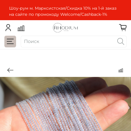
Шоу-рум м. Марксистская/Скидка 10% на 1-й заказ
на сайте по промокоду Welcome/Cashbaсk-1%