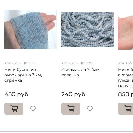
арт. C-75 310-013
арт. C-75 210-039
арт. C-7
Нить бусин из
Аквамарин 2,2мм
Нить 
аквамарина 3мм,
огранка
аквама
огранка
гладки
полуп
450 руб
240 руб
850 