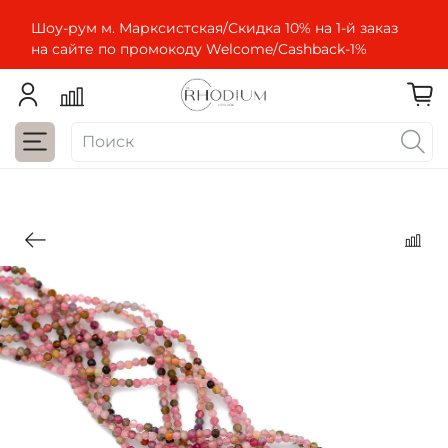
Шоу-рум м. Марксистская/Скидка 10% на 1-й заказ
на сайте по промокоду Welcome/Cashbaсk-1%