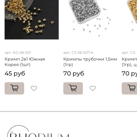
арт. KG-66 501
арт. CS-66 507-k
арт. CG
Кримп 2в1 Южная
Кримпы трубочки 1,5мм
Кримп
Корея (1шт)
(1гр)
(1гр), 
45 руб
70 руб
70 р