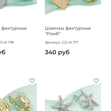
 фактурные
Швензы фактурные
"Ромб"
S-41 178
Артикул: CG-41 177
уб
340 руб