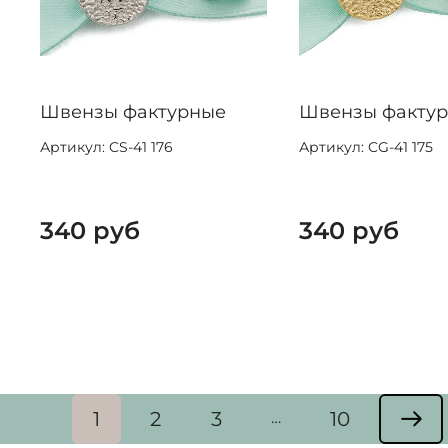
Швензы фактурные
Швензы факту
Артикул: CS-41 176
Артикул: CG-41 175
340 руб
340 руб
1
2
3
10
…