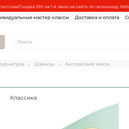
истская/Скидка 10% на 1-й заказ на сайте по промокоду We
ивидуальные мастер классы
Доставка и оплата
С
урнитура
Швензы
Английский замок
Классика