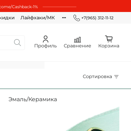
lcome/Cashbaсk-1%
кидки
Лайфхаки/МК
+7(965) 312-11-12
Профиль
Сравнение
Корзина
Сортировка
Эмаль/Керамика