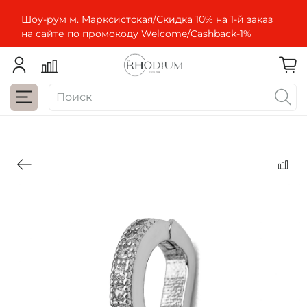
Шоу-рум м. Марксистская/Скидка 10% на 1-й заказ
на сайте по промокоду Welcome/Cashbaсk-1%