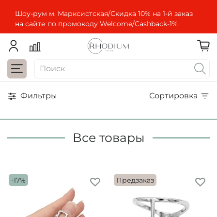
Шоу-рум м. Марксистская/Скидка 10% на 1-й заказ
на сайте по промокоду Welcome/Cashbaсk-1%
Фильтры
Сортировка
Все товары
-17%
Предзаказ