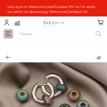
Шоу-рум м. Марксистская/Скидка 10% на 1-й заказ
на сайте по промокоду Welcome/Cashbaсk-1%