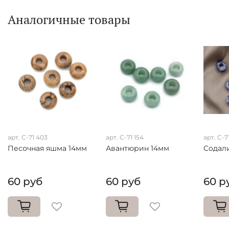
Аналогичные товары
арт. C-71 403
арт. C-71 154
арт. C-7
Песочная яшма 14мм
Авантюрин 14мм
Содал
60 руб
60 руб
60 р