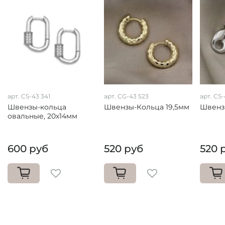
арт. CS-43 341
арт. CG-43 523
арт. CS
Швензы-кольца
Швензы-Кольца 19,5мм
Швенз
овальные, 20х14мм
600 руб
520 руб
520 