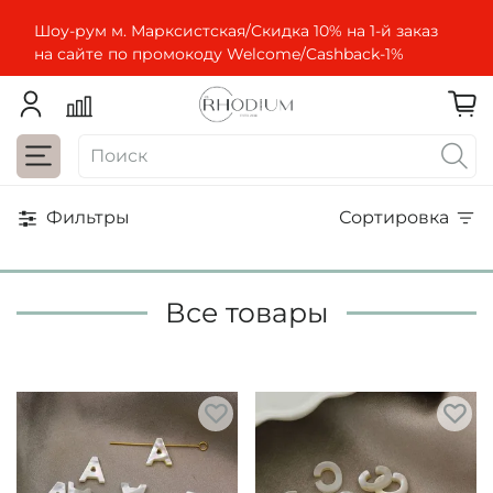
Шоу-рум м. Марксистская/Скидка 10% на 1-й заказ
на сайте по промокоду Welcome/Cashbaсk-1%
Фильтры
Сортировка
Все товары