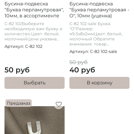
Бусина-подвеска
Бусина-подвеска
"Буква перламутровая",
"Буква перламутровая -
10мм, в ассортименте
О", 10мм (уценка)
C-82 102Выберите
C-82 102-sale Буква
необходимую вам букву и
"O"Размер:
количество.Цвет: белый,
≈9.5x8x2ммЦвет: белый,
молочныйЦена указана...
молочный Обратите
внимание: товар...
Артикул: C-82 102
Артикул: C-82 102-sale
50 руб
50 руб
40 руб
Выбрать
В корзину
Предзаказ