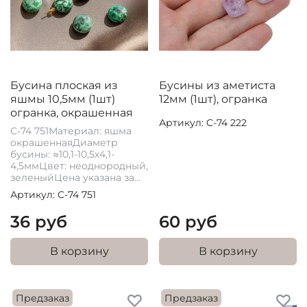
Бусина плоская из
Бусины из аметиста
яшмы 10,5мм (1шт)
12мм (1шт), огранка
огранка, окрашенная
Артикул: C-74 222
C-74 751Материал: яшма
окрашеннаяДиаметр
бусины: ≈10,1-10,5х4,1-
4,5ммЦвет: неоднородный,
зеленыйЦена указана за...
Артикул: C-74 751
36 руб
60 руб
В корзину
В корзину
Предзаказ
Предзаказ