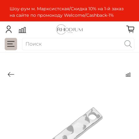
Шоу-рум м. Марксистская/Скидка 10% на 1-й заказ
на сайте по промокоду Welcome/Cashbaсk-1%