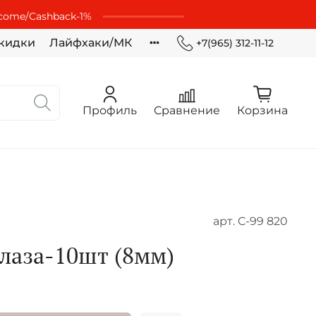
lcome/Cashbaсk-1%
кидки
Лайфхаки/МК
+7(965) 312-11-12
Профиль
Сравнение
Корзина
арт.
C-99 820
глаза-10шт (8мм)