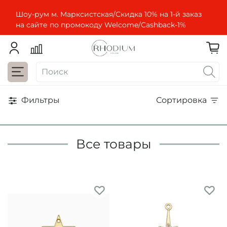
Шоу-рум м. Марксистская/Скидка 10% на 1-й заказ
на сайте по промокоду Welcome/Cashbaсk-1%
Фильтры
Сортировка
Все товары