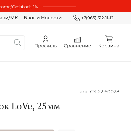
lcome/Cashbaсk-1%
аки/МК
Блог и Новости
+7(965) 312-11-12
Профиль
Сравнение
Корзина
арт.
CS-22 60028
ок LoVe, 25мм