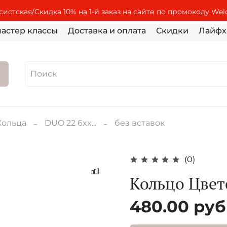
истская/Скидка 10% на 1-й заказ на сайте по промокоду We
астер классы
Доставка и оплата
Скидки
Лайфх
Кольца
DUO 22 6xx...
без вставок
(0)
Кольцо Цвет
480.00 руб