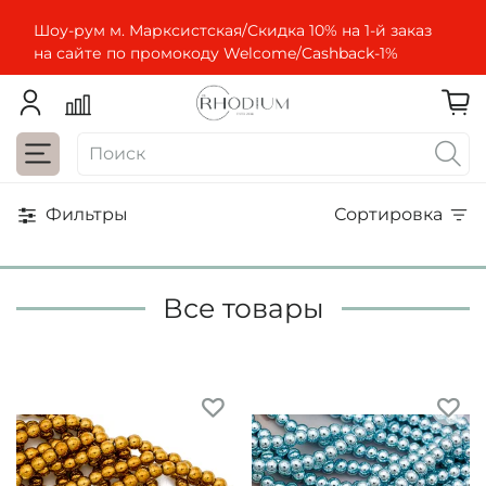
Шоу-рум м. Марксистская/Скидка 10% на 1-й заказ
на сайте по промокоду Welcome/Cashbaсk-1%
Фильтры
Сортировка
Все товары