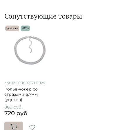
Сопутствующие товары
уценка
-10%
арт. R-200826071-002S
Колье-чокер со
стразами 6,7мм
(уценка)
800 руб
720 руб