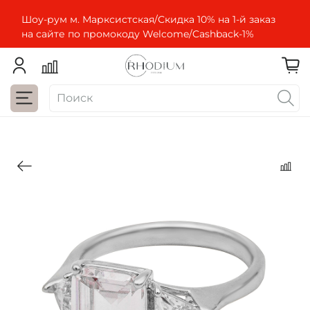
Шоу-рум м. Марксистская/Скидка 10% на 1-й заказ
на сайте по промокоду Welcome/Cashbaсk-1%