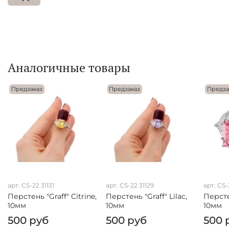
Аналогичные товары
Предзаказ
Предзаказ
Предза
арт.
CS-22 31131
арт.
CS-22 31129
арт.
CS-
Перстень "Graff" Citrine,
Перстень "Graff" Lilac,
Персте
10мм
10мм
10мм
500 руб
500 руб
500 