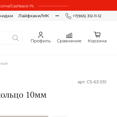
lcome/Cashbaсk-1%
кидки
Лайфхаки/МК
+7(965) 312-11-12
Профиль
Сравнение
Корзина
ьные
арт.
CS-63 051
кольцо 10мм