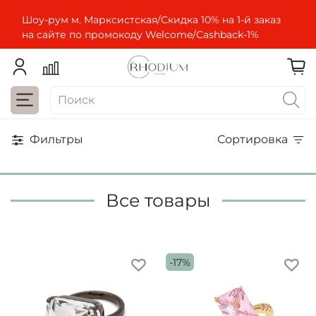
Шоу-рум м. Марксистская/Скидка 10% на 1-й заказ
на сайте по промокоду Welcome/Cashbaсk-1%
Фильтры
Сортировка
Все товары
-17%