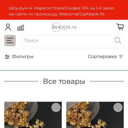
Шоу-рум м. Марксистская/Скидка 10% на 1-й заказ
на сайте по промокоду Welcome/Cashbaсk-1%
Фильтры
Сортировка
Все товары