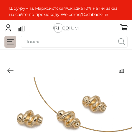
Шоу-рум м. Марксистская/Скидка 10% на 1-й заказ
на сайте по промокоду Welcome/Cashbaсk-1%