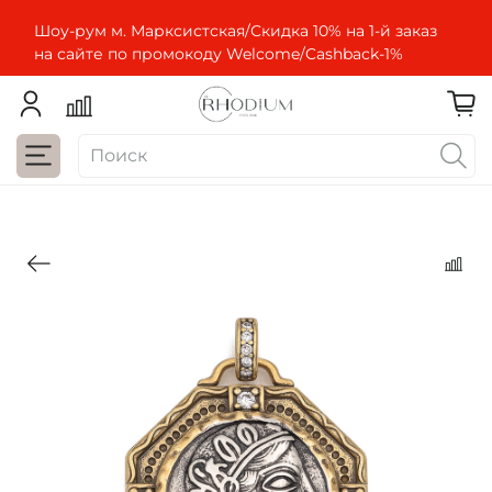
Шоу-рум м. Марксистская/Скидка 10% на 1-й заказ
на сайте по промокоду Welcome/Cashbaсk-1%