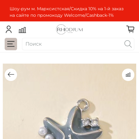
Шоу-рум м. Марксистская/Скидка 10% на 1-й заказ
на сайте по промокоду Welcome/Cashbaсk-1%