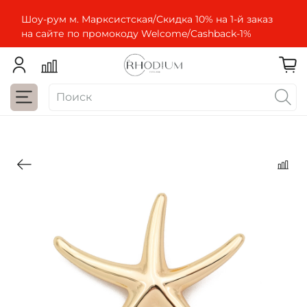
Шоу-рум м. Марксистская/Скидка 10% на 1-й заказ
на сайте по промокоду Welcome/Cashbaсk-1%