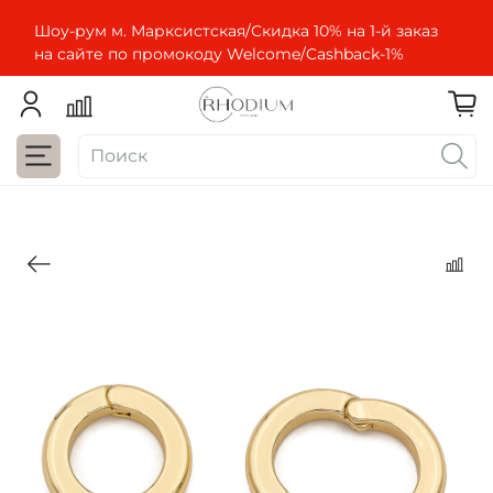
Шоу-рум м. Марксистская/Скидка 10% на 1-й заказ
на сайте по промокоду Welcome/Cashbaсk-1%