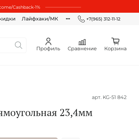
lcome/Cashbaсk-1%
кидки
Лайфхаки/МК
+7(965) 312-11-12
Профиль
Сравнение
Корзина
арт.
KG-51 842
ямоугольная 23,4мм