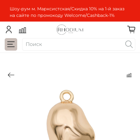
Шоу-рум м. Марксистская/Скидка 10% на 1-й заказ
на сайте по промокоду Welcome/Cashbaсk-1%