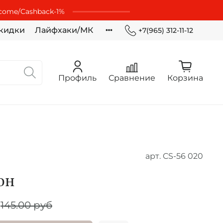
lcome/Cashbaсk-1%
кидки
Лайфхаки/МК
+7(965) 312-11-12
Профиль
Сравнение
Корзина
арт.
CS-56 020
он
145.00 руб