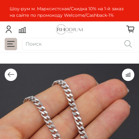
Шоу-рум м. Марксистская/Скидка 10% на 1-й заказ
на сайте по промокоду Welcome/Cashbaсk-1%