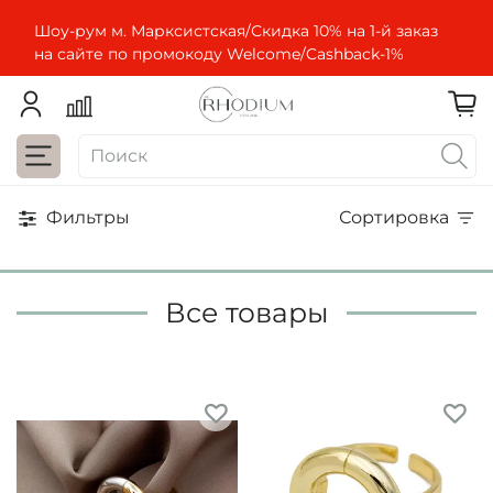
Шоу-рум м. Марксистская/Скидка 10% на 1-й заказ
на сайте по промокоду Welcome/Cashbaсk-1%
Фильтры
Сортировка
Все товары