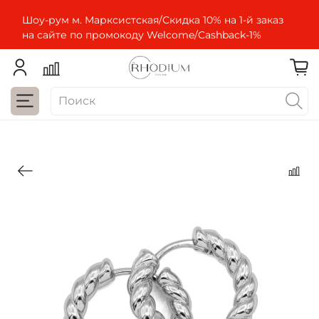
Шоу-рум м. Марксистская/Скидка 10% на 1-й заказ
на сайте по промокоду Welcome/Cashbaсk-1%