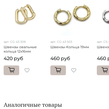
арт. СG-43 309
арт. CG-43 503
арт. CS
Швензы овальные
Швензы-Кольца 19мм
Швенз
кольца 12х16мм
420 руб
460 руб
460 
Аналогичные товары