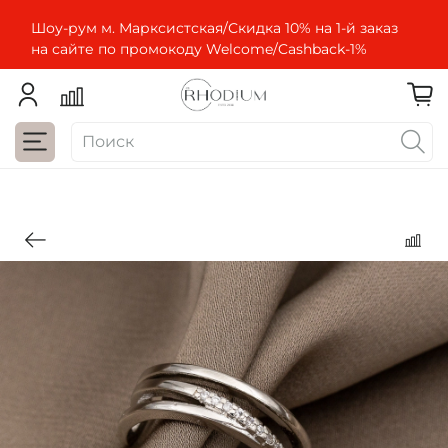
Шоу-рум м. Марксистская/Скидка 10% на 1-й заказ
на сайте по промокоду Welcome/Cashbaсk-1%