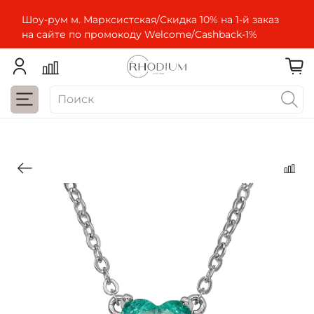
Шоу-рум м. Марксистская/Скидка 10% на 1-й заказ
на сайте по промокоду Welcome/Cashbaсk-1%