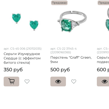
Предзаказ
Предза
арт. CS-45 006 (210112035)
арт. CS-22 31145-4
арт. CS-
(22090160365)
(2209110
Серьги Изумрудное
Перстень "Graff" Green,
Серьги
Сердце (с эффектом
9мм
подве
битого стекла)
350 руб
500 руб
600 