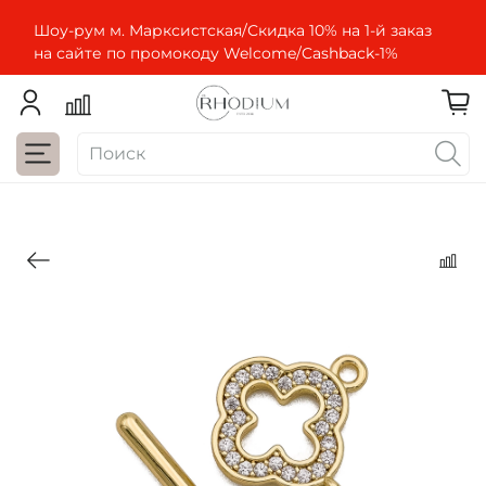
Шоу-рум м. Марксистская/Скидка 10% на 1-й заказ
на сайте по промокоду Welcome/Cashbaсk-1%