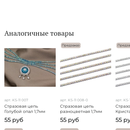
Аналогичные товары
Предзаказ
Предза
арт. KS-11 007
арт. KS-11 008-0
арт. KS-
Стразовая цепь
Стразовая цепь
Стразо
Голубой опал 1,7мм
разноцветная 1,7мм
Криста
55 руб
55 руб
55 р