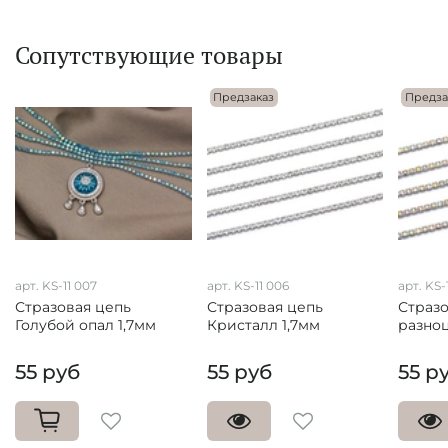
Сопутствующие товары
Предзаказ
Предза
арт. KS-11 007
арт. KS-11 006
арт. KS-
Стразовая цепь
Стразовая цепь
Стразо
Голубой опал 1,7мм
Кристалл 1,7мм
разноц
55 руб
55 руб
55 р