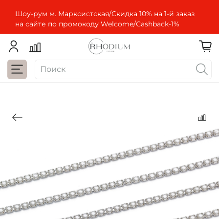
Шоу-рум м. Марксистская/Скидка 10% на 1-й заказ
на сайте по промокоду Welcome/Cashbaсk-1%