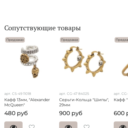
Сопутствующие товары
Предзаказ
Предзаказ
Предза
арт. CS-49 11018
арт. CG-47 84025
арт. CG
Кафф 13мм, "Alexander
Серьги-Кольца "Шипы",
Кафф "
McQueen"
29мм
480 руб
900 руб
600 