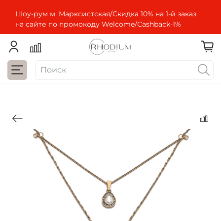
Шоу-рум м. Марксистская/Скидка 10% на 1-й заказ
на сайте по промокоду Welcome/Cashbaсk-1%