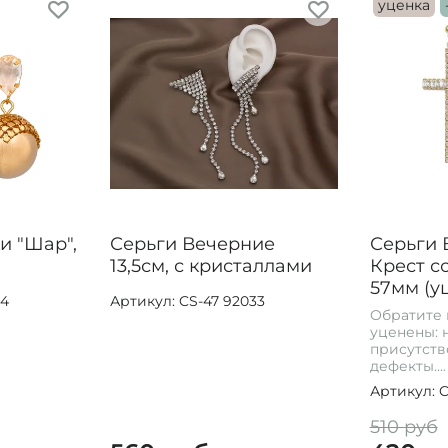
уценка
и "Шар",
Серьги Вечерние
Серьги 
13,5см, с кристаллами
Крест с
57мм (у
64
Артикул: CS-47 92033
Обратите 
уценены: н
присутств
дефекты....
Артикул: C
510 руб