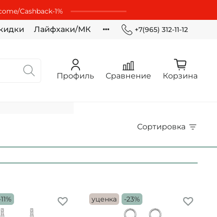
lcome/Cashbaсk-1%
кидки
Лайфхаки/МК
+7(965) 312-11-12
Профиль
Сравнение
Корзина
Сортировка
-11%
уценка
-23%