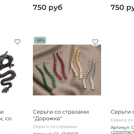
750 руб
750 р
-18%
ки
Серьги со стразами
Серьги 
м, со
"Дорожка"
Серьги со
Серьги со стразами
Артикул: C
(220107067