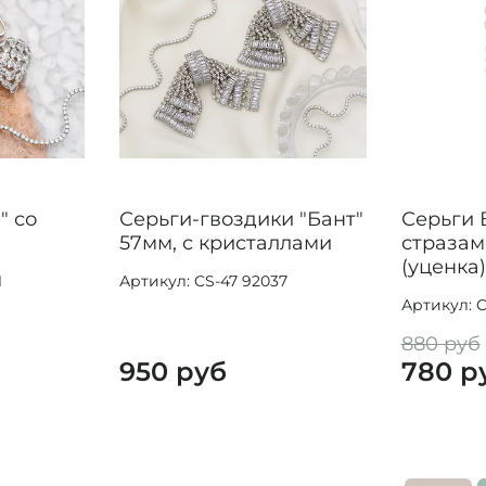
" со
Серьги-гвоздики "Бант"
Серьги 
57мм, с кристаллами
стразам
(уценка)
1
Артикул: CS-47 92037
Артикул: C
880 руб
950 руб
780 р