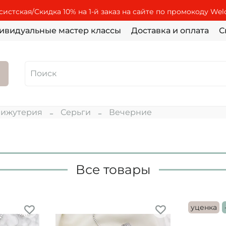
истская/Скидка 10% на 1-й заказ на сайте по промокоду We
ивидуальные мастер классы
Доставка и оплата
С
ижутерия
Серьги
Вечерние
Все товары
уценка