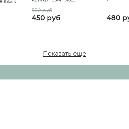
Артикул: CS-47 91023
8-1black
550 руб
450 руб
480 р
Показать еще