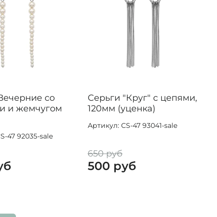
Вечерние со
Серьги "Круг" с цепями,
и и жемчугом
120мм (уценка)
Артикул: CS-47 93041-sale
S-47 92035-sale
650 руб
уб
500 руб