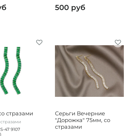
уб
500 руб
со стразами
Серьги Вечерние
"Дорожка" 75мм, со
 стразами
стразами
S-47 9107
)