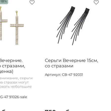
-18%
Вечерние.
Серьги Вечерние 15см,
о стразами,
со стразами
ценка)
Артикул: CB-47 92031
внимание, серьги
а стразах могут
овать небольшие
G-47 91026-sale