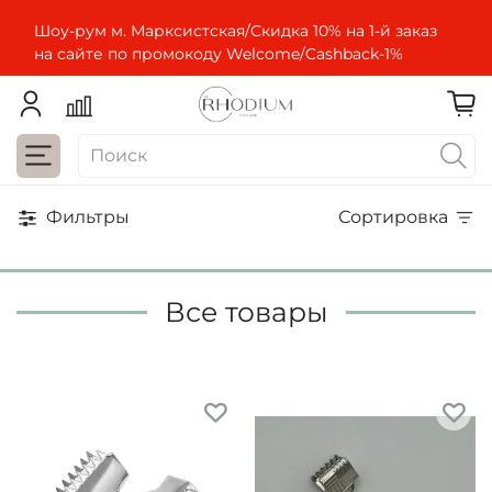
Шоу-рум м. Марксистская/Скидка 10% на 1-й заказ
на сайте по промокоду Welcome/Cashbaсk-1%
Фильтры
Сортировка
Все товары