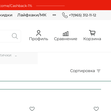
lcome/Cashbaсk-1%
кидки
Лайфхаки/МК
+7(965) 312-11-12
Профиль
Сравнение
Корзина
тички
Сортировка