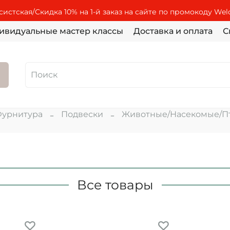
истская/Скидка 10% на 1-й заказ на сайте по промокоду We
ивидуальные мастер классы
Доставка и оплата
С
урнитура
Подвески
Животные/Насекомые/П
Все товары