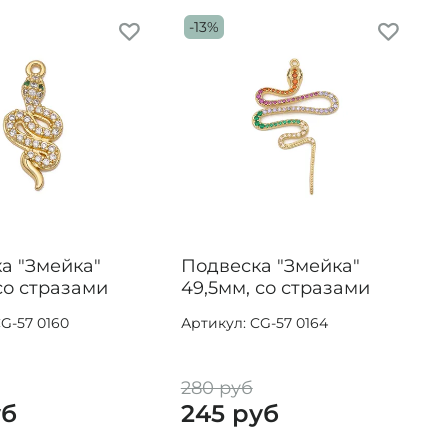
-13%
а "Змейка"
Подвеска "Змейка"
со стразами
49,5мм, со стразами
G-57 0160
Артикул: CG-57 0164
280 руб
уб
245 руб