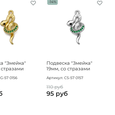
-14%
а "Змейка"
Подвеска "Змейка"
о стразами
19мм, со стразами
G-57 0156
Артикул: CS-57 0157
110 руб
б
95 руб