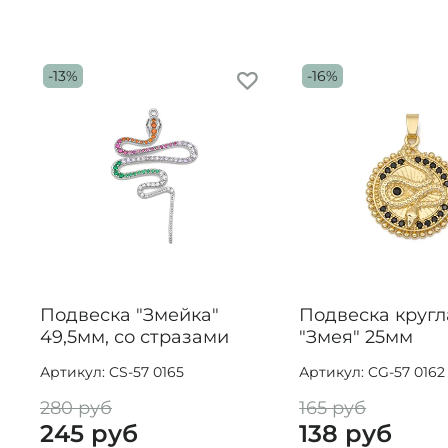
-13%
-16%
Подвеска "Змейка"
Подвеска кругл
49,5мм, со стразами
"Змея" 25мм
Артикул: CS-57 0165
Артикул: CG-57 0162
280 руб
165 руб
245 руб
138 руб