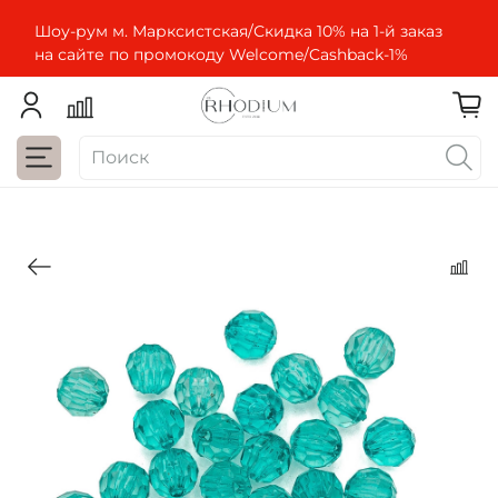
Шоу-рум м. Марксистская/Скидка 10% на 1-й заказ
на сайте по промокоду Welcome/Cashbaсk-1%