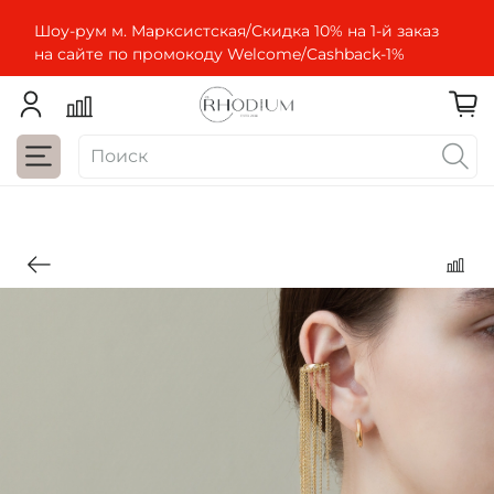
Шоу-рум м. Марксистская/Скидка 10% на 1-й заказ
на сайте по промокоду Welcome/Cashbaсk-1%