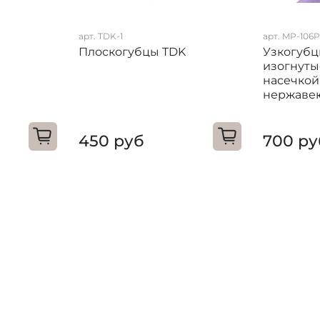
арт. TDK-1
арт. MP-106P-
Плоскогубцы TDK
Узкогуб
изогнуты
насечкой
нержаве
450 руб
700 ру