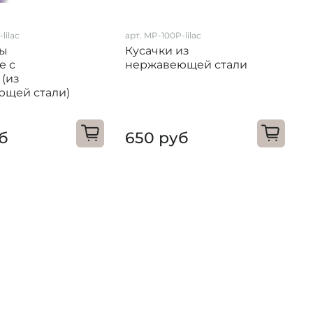
lilac
арт. MP-100P-lilac
а
цы
Кусачки из
е с
нержавеющей стали
(
 (из
ющей стали)
б
650 руб