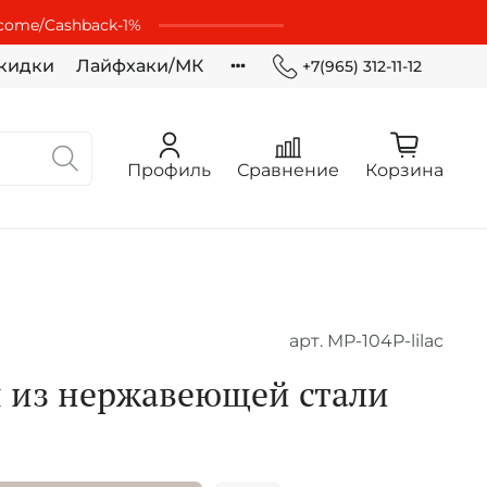
lcome/Cashbaсk-1%
кидки
Лайфхаки/МК
+7(965) 312-11-12
Профиль
Сравнение
Корзина
арт.
MP-104P-lilac
 из нержавеющей стали