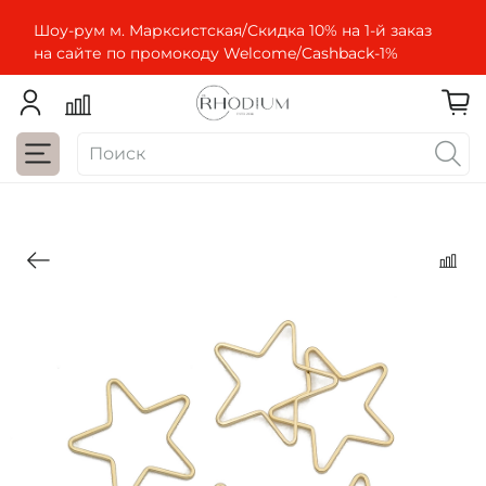
Шоу-рум м. Марксистская/Скидка 10% на 1-й заказ
на сайте по промокоду Welcome/Cashbaсk-1%