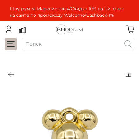
Шоу-рум м. Марксистская/Скидка 10% на 1-й заказ
на сайте по промокоду Welcome/Cashbaсk-1%