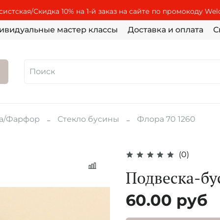
истская/Скидка 10% на 1-й заказ на сайте по промокоду We
ивидуальные мастер классы
Доставка и оплата
С
ка/Фарфор
Стекло бусины
Флора 70 1260
(0)
Подвеска-бу
60.00 руб