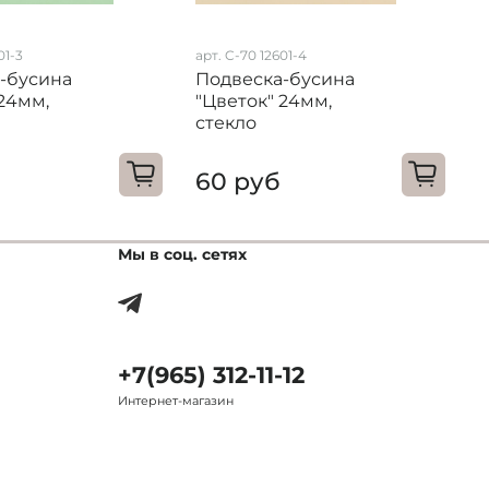
01-3
арт. C-70 12601-4
а
-бусина
Подвеска-бусина
П
 24мм,
"Цветок" 24мм,
"
стекло
с
60 руб
Мы в соц. сетях
+7(965) 312-11-12
Интернет-магазин