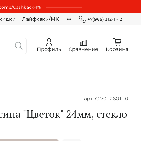
lcome/Cashbaсk-1%
кидки
Лайфхаки/МК
+7(965) 312-11-12
Профиль
Сравнение
Корзина
арт.
C-70 12601-10
сина "Цветок" 24мм, стекло