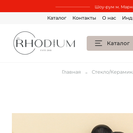
Шоу-рум м. Маркс
Каталог
Контакты
О нас
Инд
Каталог
Главная
Стекло/Керами